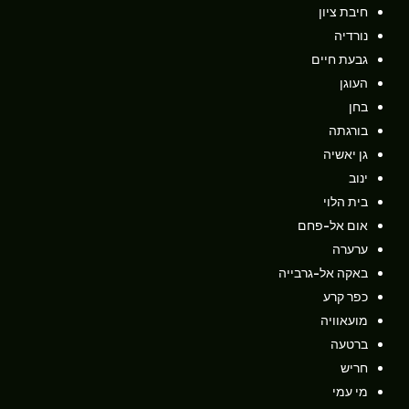
חיבת ציון
נורדיה
גבעת חיים
העוגן
בחן
בורגתה
גן יאשיה
ינוב
בית הלוי
אום אל-פחם
ערערה
באקה אל-גרבייה
כפר קרע
מועאוויה
ברטעה
חריש
מי עמי