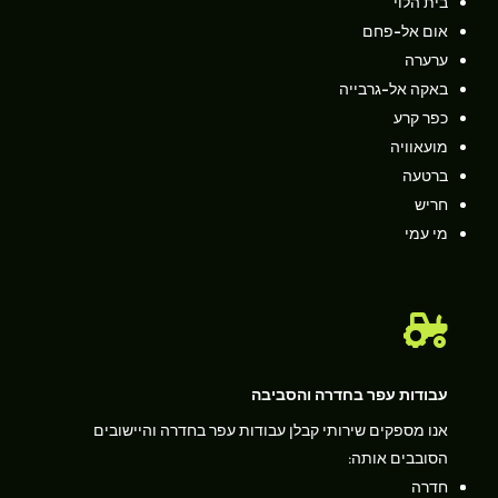
בית הלוי
אום אל-פחם
ערערה
באקה אל-גרבייה
כפר קרע
מועאוויה
ברטעה
חריש
מי עמי

עבודות עפר בחדרה והסביבה
אנו מספקים שירותי קבלן עבודות עפר בחדרה והיישובים
הסובבים אותה:
חדרה