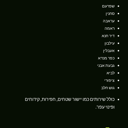
שפרעם
סחנין
עראבה
ראמה
דיר חנא
עילבון
אעבלין
כפר מנדא
גבעת אבני
לביא
ציפורי
גוש חלב
כולל שירותים כמו יישור שטחים, חפירות, קידוחים
ופינוי עפר.