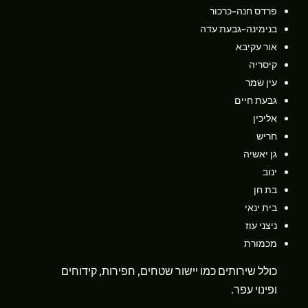
פרדס חנה-כרכור
בנימינה-גבעת עדה
אור עקיבא
קיסריה
עין שמר
גבעת חיים
אליכין
חריש
גן יאשיה
ינוב
בת חן
בית ינאי
ניצני עוז
מכמורת
כולל שירותים כמו יישור שטחים, חפירות, קידוחים
ופינוי עפר.