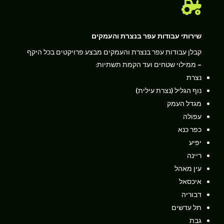

שירותי עבודות עפר בנצרת והעמקים
קבלן עבודות עפר בנצרת והעמקים מבצע פרויקטים בכל היקף
– ממילוי שטחים ועד הקמת תשתיות:
נצרת
נוף הגליל (נצרת עילית)
מגדל העמק
עפולה
כפר כנא
יפיע
ריינה
עין מאהל
איכסאל
דבוריה
תל עדשים
גבת