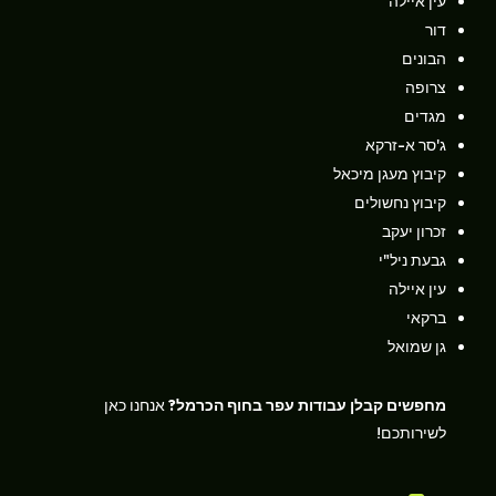
עין איילה
דור
הבונים
צרופה
מגדים
ג'סר א-זרקא
קיבוץ מעגן מיכאל
קיבוץ נחשולים
זכרון יעקב
גבעת ניל"י
עין איילה
ברקאי
גן שמואל
מחפשים קבלן עבודות עפר בחוף הכרמל?
אנחנו כאן
לשירותכם!