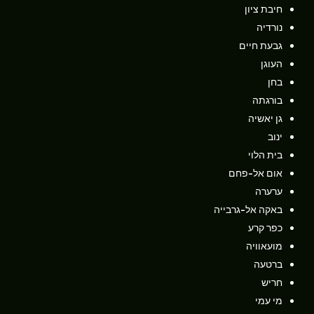
חיבת ציון
נורדיה
גבעת חיים
העוגן
בחן
בורגתה
גן יאשיה
ינוב
בית הלוי
אום אל-פחם
ערערה
באקה אל-גרבייה
כפר קרע
מועאוויה
ברטעה
חריש
מי עמי