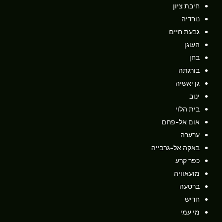
חיבת ציון
נורדיה
גבעת חיים
העוגן
בחן
בורגתה
גן יאשיה
ינוב
בית הלוי
אום אל-פחם
ערערה
באקה אל-גרבייה
כפר קרע
מועאוויה
ברטעה
חריש
מי עמי