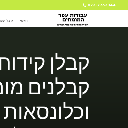
073-7763044
ראשי
קבלן עפר
קבלן קידוח
קבלנים מומ
וכלונסאות 