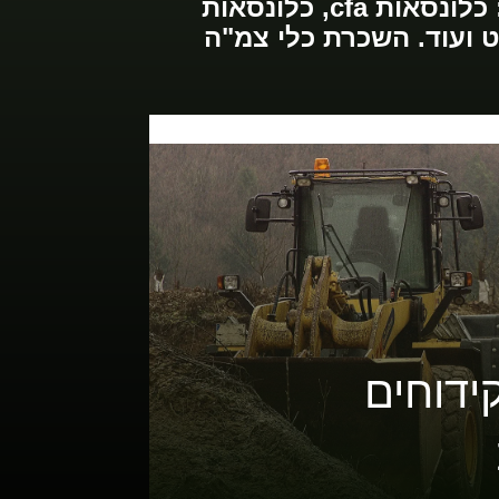
ניסיון ומקצועיות בכל סוגי הכלונסאות ועובודות הקידוח באזור נהריה: כלונסאות cfa, כלונסאות
רט ועוד. השכרת כלי צמ"ה
ידוחים