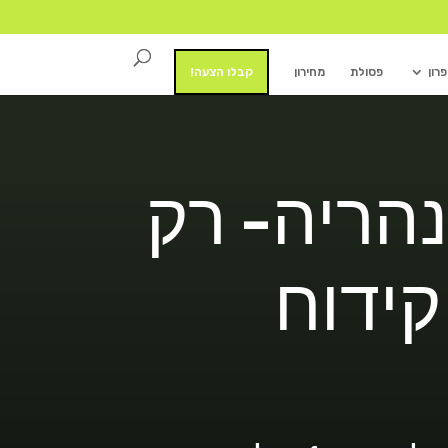
רון
פסולת
מחירון
קבלו הצעה!
נהריה- רק
קידוח