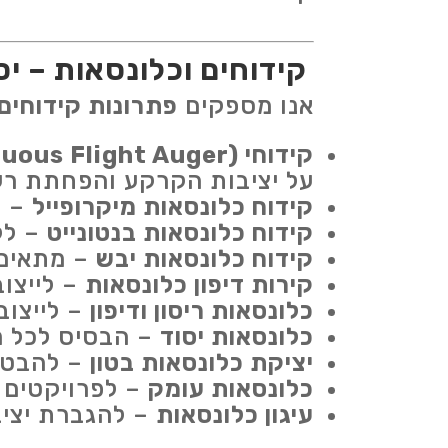
קידוחים וכלונסאות – יס
אנו מספקים
פתרונות קידוחים
קידוחי CFA (Continuous Flight Auger)
על יציבות הקרקע והפחתת רע
קידוח כלונסאות מיקרופייל
– ל
קידוח כלונסאות בנטונייט
– לק
קידוח כלונסאות יבש
– מתאים ל
קירות דיפון כלונסאות
– לייצו
כלונסאות ריסון ודיפון
– לייצוב
כלונסאות יסוד
– הבסיס לכל מ
יציקת כלונסאות בטון
– להבטחת
כלונסאות עומק
– לפרויקטים ש
עיגון כלונסאות
– להגברת יציב