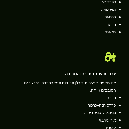
כפר קרע
מועאוויה
ברטעה
חריש
מי עמי

עבודות עפר בחדרה והסביבה
אנו מספקים שירותי קבלן עבודות עפר בחדרה והיישובים
הסובבים אותה:
חדרה
פרדס חנה-כרכור
בנימינה-גבעת עדה
אור עקיבא
קיסריה