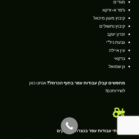
מגדים
ג'סר א-זרקא
קיבוץ מעגן מיכאל
קיבוץ נחשולים
זכרון יעקב
גבעת ניל"י
עין איילה
ברקאי
גן שמואל
מחפשים קבלן עבודות עפר בחוף הכרמל?
אנחנו כאן
לשירותכם!

שירותי עבודות עפר בנצרת והעמקים