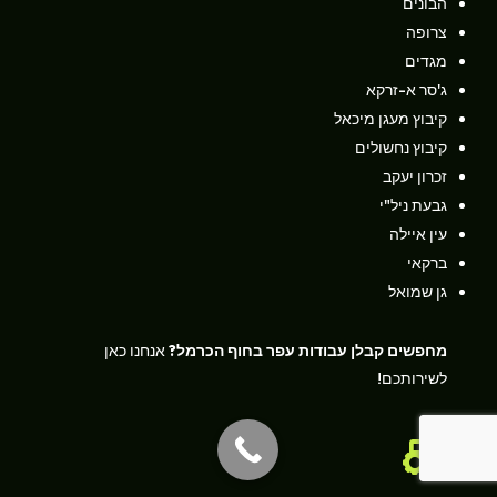
הבונים
צרופה
מגדים
ג'סר א-זרקא
קיבוץ מעגן מיכאל
קיבוץ נחשולים
זכרון יעקב
גבעת ניל"י
עין איילה
ברקאי
גן שמואל
מחפשים קבלן עבודות עפר בחוף הכרמל?
אנחנו כאן
לשירותכם!
