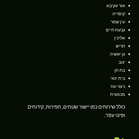
אור עקיבא
קיסריה
עין שמר
גבעת חיים
אליכין
חריש
גן יאשיה
ינוב
בת חן
בית ינאי
ניצני עוז
מכמורת
כולל שירותים כמו יישור שטחים, חפירות, קידוחים
ופינוי עפר.