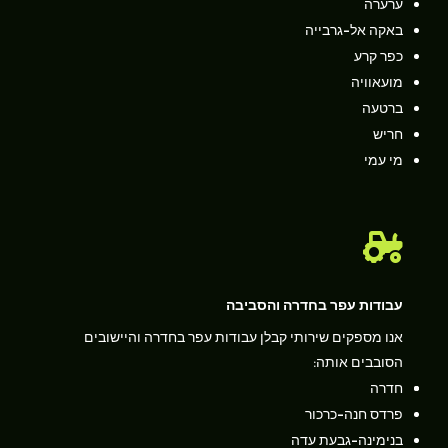
ערערה
באקה אל-גרבייה
כפר קרע
מועאוויה
ברטעה
חריש
מי עמי

עבודות עפר בחדרה והסביבה
אנו מספקים שירותי קבלן עבודות עפר בחדרה והיישובים
הסובבים אותה:
חדרה
פרדס חנה-כרכור
בנימינה-גבעת עדה